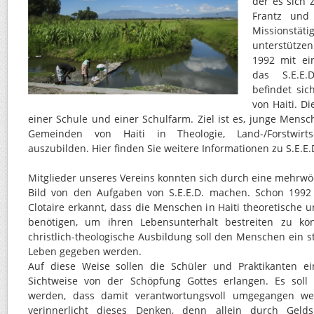
der es sich 
Frantz und 
Missionst
unterstützen
1992 mit e
das S.E.E.D
befindet si
von Haiti. D
einer Schule und einer Schulfarm. Ziel ist es, junge Men
Gemeinden von Haiti in Theologie, Land-/Forstwirt
auszubilden. Hier finden Sie weitere Informationen zu S.E.E.
Mitglieder unseres Vereins konnten sich durch eine mehrwöc
Bild von den Aufgaben von S.E.E.D. machen. Schon 1992
Clotaire erkannt, dass die Menschen in Haiti theoretische 
benötigen, um ihren Lebensunterhalt bestreiten zu k
christlich-theologische Ausbildung soll den Menschen ein s
Leben gegeben werden.
Auf diese Weise sollen die Schüler und Praktikanten 
Sichtweise von der Schöpfung Gottes erlangen. Es sol
werden, dass damit verantwortungsvoll umgegangen w
verinnerlicht dieses Denken, denn allein durch Gelds