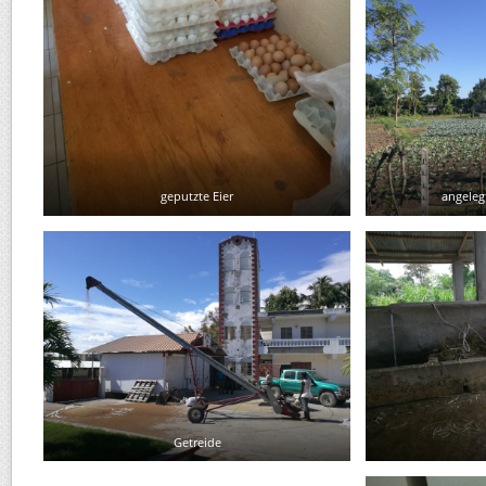
geputzte Eier
angeleg
Getreide